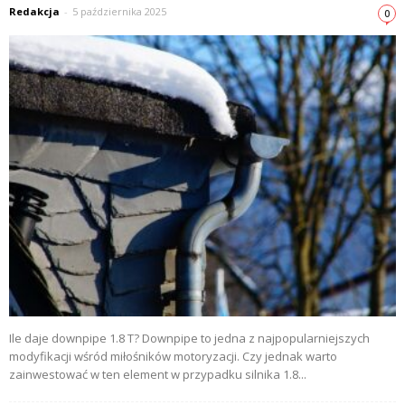
Redakcja
-
5 października 2025
0
Ile daje downpipe 1.8 T? Downpipe to jedna z najpopularniejszych
modyfikacji wśród miłośników motoryzacji. Czy jednak warto
zainwestować w ten element w przypadku silnika 1.8...