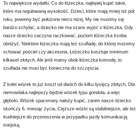
To największe wydatki. Co do łóżeczka, najlepiej kupić takie,
które ma regulowaną wysokość. Dzieci, które mają mniej niż pół
roku, powinny być położone nieco niżej. My nie musimy się
bardzo schylać, a dziecko nie ma szans wyjść z łóżeczka. Gdy
nasze dziecko zaczyna raczkować, poziom łóżeczka trzeba
obniżyć. Niektóre łóżeczka mają też szufladę, do której możemy
schować pościel czy akcesoria. Łóżeczko kosztuje minimum
kilkaset złotych. Ale jeśli mamy obok łóżeczka komodę, to
szuflada nie musi być konieczna do szczęścia.
Z kolei wózek to już koszt od dwóch do kilku tysięcy złotych. Dla
niemowlaka najlepszy będzie wózek typu gondola, a więc
głęboki. Wózek spacerowy należy kupić, zanim nasze dziecko
skończy 6. miesiąc życia. Cięższe wózki są stabilniejsze, ale też
trudniejsze do przenoszenia w przypadku jazdy komunikacją
miejską.