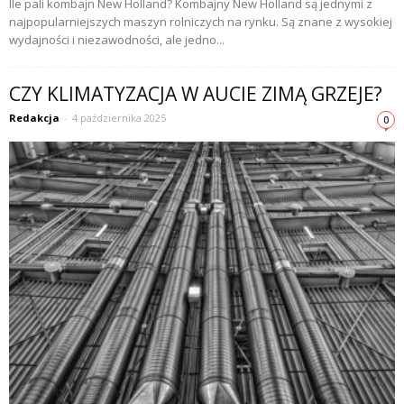
Ile pali kombajn New Holland? Kombajny New Holland są jednymi z
najpopularniejszych maszyn rolniczych na rynku. Są znane z wysokiej
wydajności i niezawodności, ale jedno...
CZY KLIMATYZACJA W AUCIE ZIMĄ GRZEJE?
Redakcja
-
4 października 2025
0