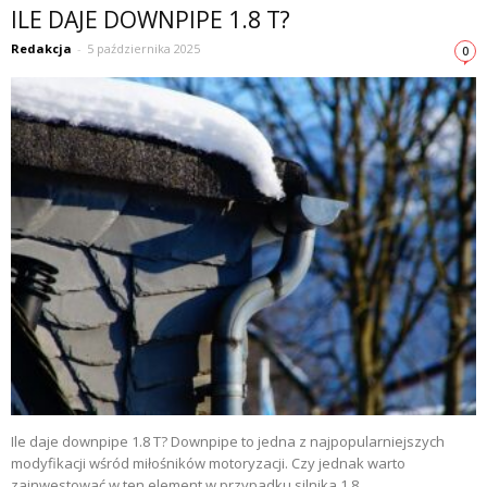
ILE DAJE DOWNPIPE 1.8 T?
Redakcja
-
5 października 2025
0
Ile daje downpipe 1.8 T? Downpipe to jedna z najpopularniejszych
modyfikacji wśród miłośników motoryzacji. Czy jednak warto
zainwestować w ten element w przypadku silnika 1.8...