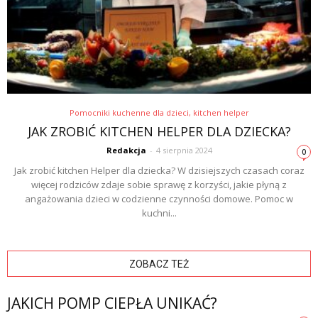
Pomocniki kuchenne dla dzieci, kitchen helper
JAK ZROBIĆ KITCHEN HELPER DLA DZIECKA?
Redakcja
-
4 sierpnia 2024
0
Jak zrobić kitchen Helper dla dziecka? W dzisiejszych czasach coraz
więcej rodziców zdaje sobie sprawę z korzyści, jakie płyną z
angażowania dzieci w codzienne czynności domowe. Pomoc w
kuchni...
ZOBACZ TEŻ
JAKICH POMP CIEPŁA UNIKAĆ?