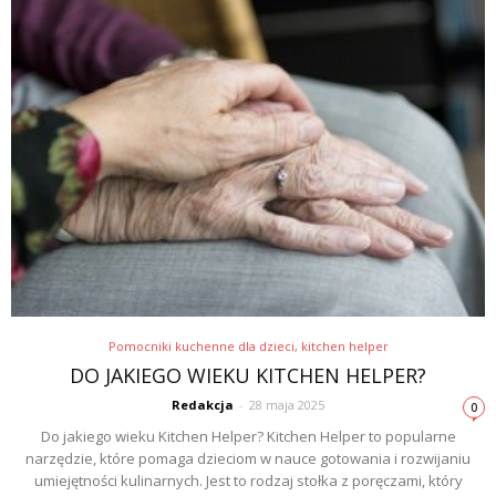
Pomocniki kuchenne dla dzieci, kitchen helper
DO JAKIEGO WIEKU KITCHEN HELPER?
Redakcja
-
28 maja 2025
0
Do jakiego wieku Kitchen Helper? Kitchen Helper to popularne
narzędzie, które pomaga dzieciom w nauce gotowania i rozwijaniu
umiejętności kulinarnych. Jest to rodzaj stołka z poręczami, który