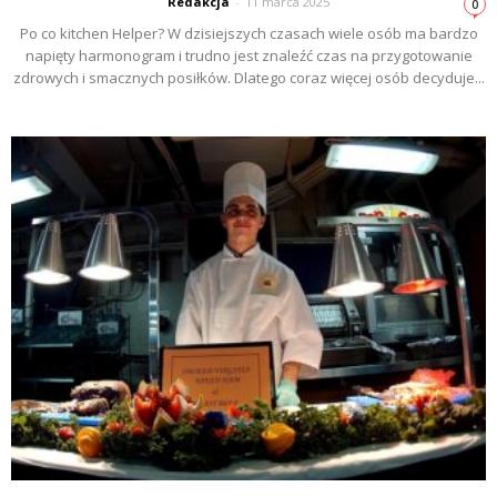
Redakcja
-
11 marca 2025
0
Po co kitchen Helper? W dzisiejszych czasach wiele osób ma bardzo
napięty harmonogram i trudno jest znaleźć czas na przygotowanie
zdrowych i smacznych posiłków. Dlatego coraz więcej osób decyduje...