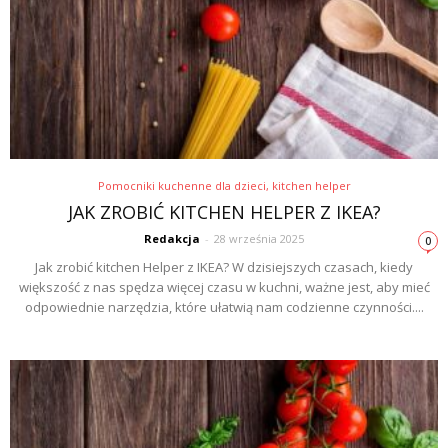
Pomocniki kuchenne dla dzieci, kitchen helper
JAK ZROBIĆ KITCHEN HELPER Z IKEA?
Redakcja
-
28 września 2025
0
Jak zrobić kitchen Helper z IKEA? W dzisiejszych czasach, kiedy
większość z nas spędza więcej czasu w kuchni, ważne jest, aby mieć
odpowiednie narzędzia, które ułatwią nam codzienne czynności....