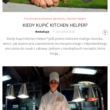
Pomocniki kuchenne dla dzieci, kitchen helper
KIEDY KUPIĆ KITCHEN HELPER?
Redakcja
-
11 września 2024
0
Kiedy kupić Kitchen Helper? Jeśli jesteś rodzicem małego dziecka,
wiesz, jak ważne jest zapewnienie mu bezpiecznego i odpowiedniego
otoczenia do nauki i zabawy. Jednym z niezbędnych narzędzi, które
mogą...