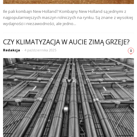
Ile pali kombajn New Holland? Kombajny New Holland są jednymi z
najpopularniejszych maszyn rolniczych na rynku. Są znane z wysokiej
wydajności i niezawodności, ale jedno...
CZY KLIMATYZACJA W AUCIE ZIMĄ GRZEJE?
Redakcja
-
4 października 2025
0