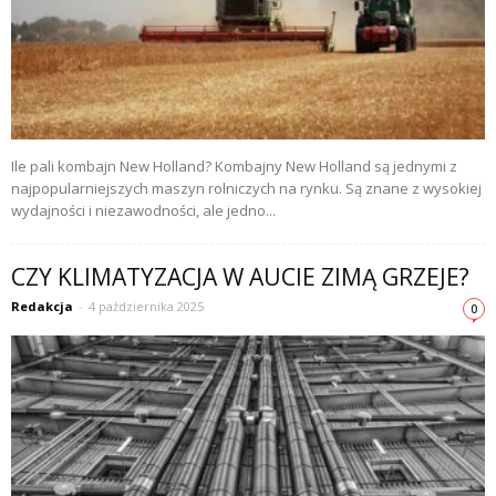
Ile pali kombajn New Holland? Kombajny New Holland są jednymi z
najpopularniejszych maszyn rolniczych na rynku. Są znane z wysokiej
wydajności i niezawodności, ale jedno...
CZY KLIMATYZACJA W AUCIE ZIMĄ GRZEJE?
Redakcja
-
4 października 2025
0