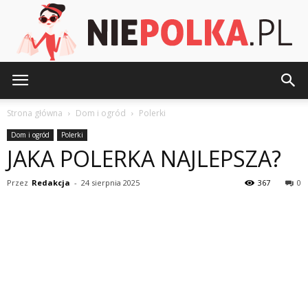
NiePolka.pl
Strona główna
Dom i ogród
Polerki
Dom i ogród
Polerki
JAKA POLERKA NAJLEPSZA?
Przez
Redakcja
-
24 sierpnia 2025
367
0