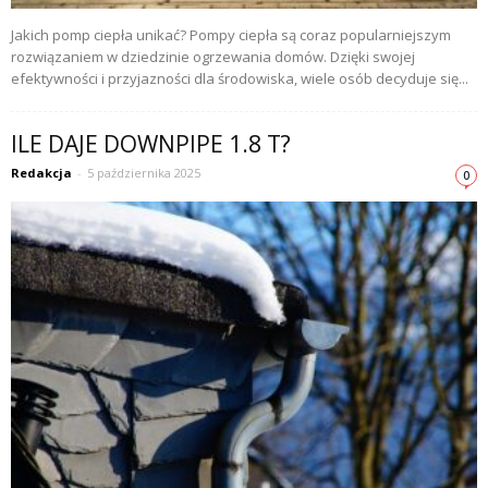
Jakich pomp ciepła unikać? Pompy ciepła są coraz popularniejszym
rozwiązaniem w dziedzinie ogrzewania domów. Dzięki swojej
efektywności i przyjazności dla środowiska, wiele osób decyduje się...
ILE DAJE DOWNPIPE 1.8 T?
Redakcja
-
5 października 2025
0