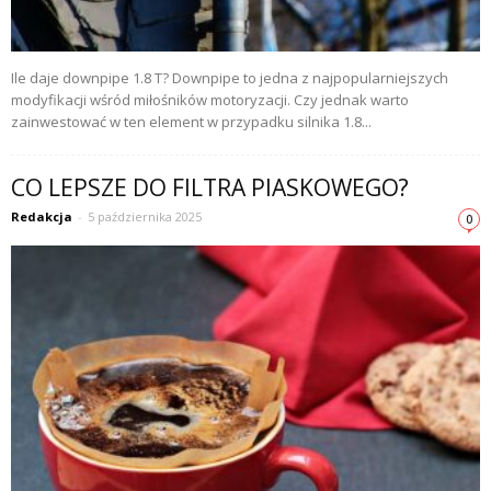
Ile daje downpipe 1.8 T? Downpipe to jedna z najpopularniejszych
modyfikacji wśród miłośników motoryzacji. Czy jednak warto
zainwestować w ten element w przypadku silnika 1.8...
CO LEPSZE DO FILTRA PIASKOWEGO?
Redakcja
-
5 października 2025
0