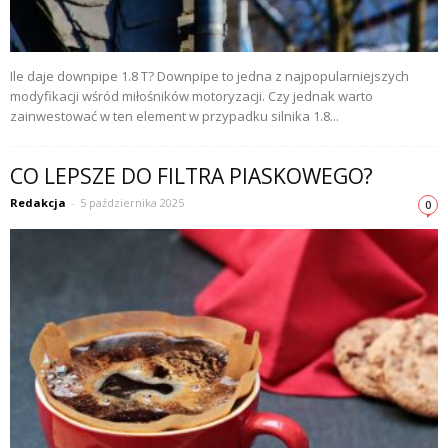
Ile daje downpipe 1.8 T? Downpipe to jedna z najpopularniejszych
modyfikacji wśród miłośników motoryzacji. Czy jednak warto
zainwestować w ten element w przypadku silnika 1.8...
CO LEPSZE DO FILTRA PIASKOWEGO?
Redakcja
-
5 października 2025
0