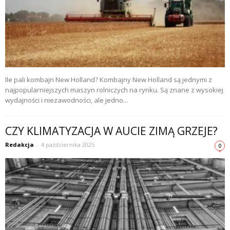
Ile pali kombajn New Holland? Kombajny New Holland są jednymi z
najpopularniejszych maszyn rolniczych na rynku. Są znane z wysokiej
wydajności i niezawodności, ale jedno...
CZY KLIMATYZACJA W AUCIE ZIMĄ GRZEJE?
Redakcja
-
4 października 2025
0