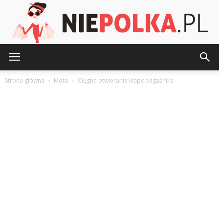
NiePolka.pl
Strona główna
Moto
Cięgna otwierania klapy bagażnika