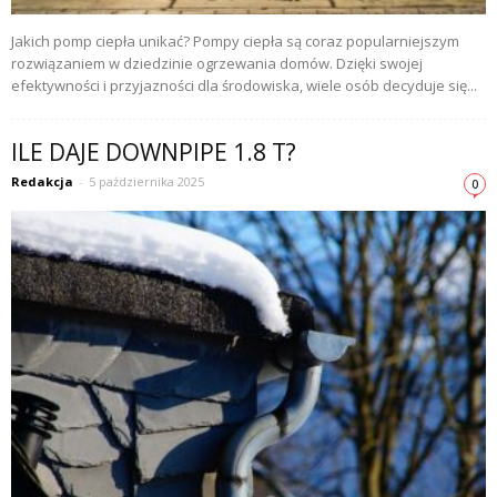
Jakich pomp ciepła unikać? Pompy ciepła są coraz popularniejszym
rozwiązaniem w dziedzinie ogrzewania domów. Dzięki swojej
efektywności i przyjazności dla środowiska, wiele osób decyduje się...
ILE DAJE DOWNPIPE 1.8 T?
Redakcja
-
5 października 2025
0