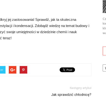
Cz
dkryj jej zastosowania! Sprawdź, jak ta skuteczna
ki
stylacji i kondensacji. Zdobądź wiedzę na temat budowy i
kl
zyć swoje umiejętności w dziedzinie chemii i nauk
wa
ć teraz!
Ka
ter
Następny artykuł
Jak sprawdzić chłodnicę?