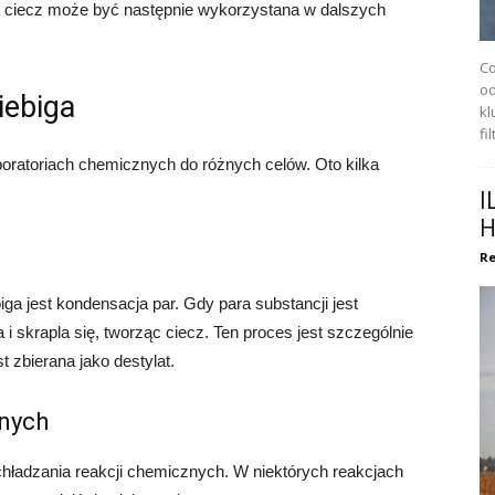
a ciecz może być następnie wykorzystana w dalszych
Co
od
iebiga
kl
fi
boratoriach chemicznych do różnych celów. Oto kilka
I
H
Re
a jest kondensacja par. Gdy para substancji jest
i skrapla się, tworząc ciecz. Ten proces jest szczególnie
t zbierana jako destylat.
znych
chładzania reakcji chemicznych. W niektórych reakcjach