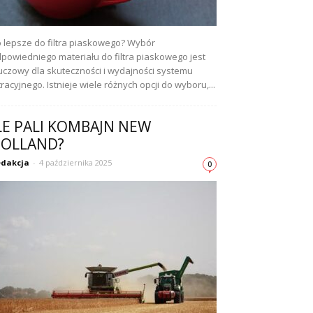
 lepsze do filtra piaskowego? Wybór
powiedniego materiału do filtra piaskowego jest
uczowy dla skuteczności i wydajności systemu
ltracyjnego. Istnieje wiele różnych opcji do wyboru,...
LE PALI KOMBAJN NEW
OLLAND?
dakcja
-
4 października 2025
0