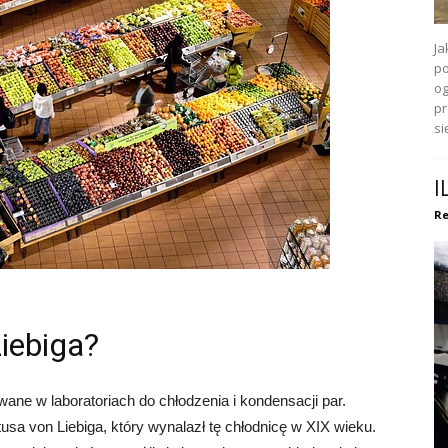
Ja
po
og
pr
się
I
Re
Liebiga?
wane w laboratoriach do chłodzenia i kondensacji par.
a von Liebiga, który wynalazł tę chłodnicę w XIX wieku.