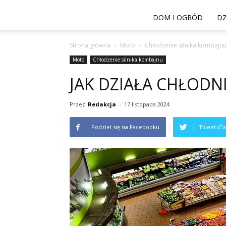
DOM I OGRÓD
DZ
Strona główna
Moto
Chłodzenie silnika kombajn
Moto
Chłodzenie silnika kombajnu
JAK DZIAŁA CHŁODNI
Przez
Redakcja
-
17 listopada 2024
Podziel się na Facebooku
Tweet (Ćw