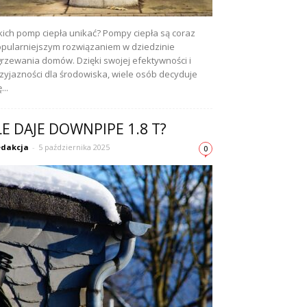
kich pomp ciepła unikać? Pompy ciepła są coraz
pularniejszym rozwiązaniem w dziedzinie
rzewania domów. Dzięki swojej efektywności i
zyjazności dla środowiska, wiele osób decyduje
...
LE DAJE DOWNPIPE 1.8 T?
dakcja
-
5 października 2025
0