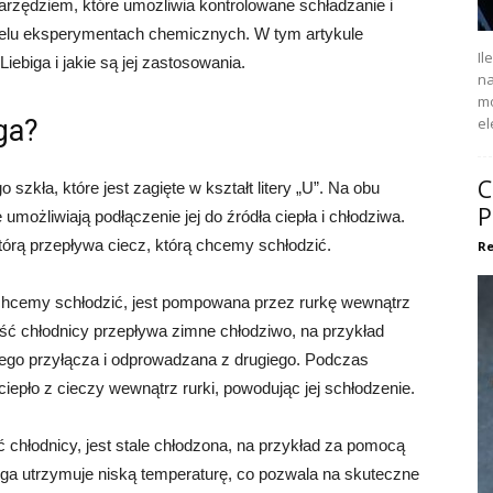
arzędziem, które umożliwia kontrolowane schładzanie i
wielu eksperymentach chemicznych. W tym artykule
Il
Liebiga i jakie są jej zastosowania.
na
mo
ga?
el
C
 szkła, które jest zagięte w kształt litery „U”. Na obu
P
umożliwiają podłączenie jej do źródła ciepła i chłodziwa.
tórą przepływa ciecz, którą chcemy schłodzić.
Re
ą chcemy schłodzić, jest pompowana przez rurkę wewnątrz
ść chłodnicy przepływa zimne chłodziwo, na przykład
ego przyłącza i odprowadzana z drugiego. Podczas
epło z cieczy wewnątrz rurki, powodując jej schłodzenie.
chłodnicy, jest stale chłodzona, na przykład za pomocą
ebiga utrzymuje niską temperaturę, co pozwala na skuteczne