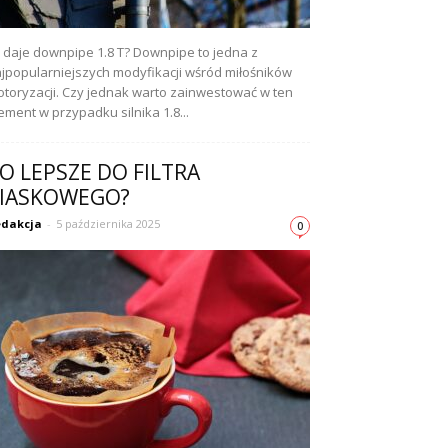
e daje downpipe 1.8 T? Downpipe to jedna z
jpopularniejszych modyfikacji wśród miłośników
toryzacji. Czy jednak warto zainwestować w ten
ement w przypadku silnika 1.8...
O LEPSZE DO FILTRA
IASKOWEGO?
dakcja
-
5 października 2025
0