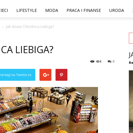
IECI
LIFESTYLE
MODA
PRACA I FINANSE
URODA
u
Jak działa Chłodnica Liebiga?
CA LIEBIGA?
J
484
0
Re
ierkaj) na Twitterze