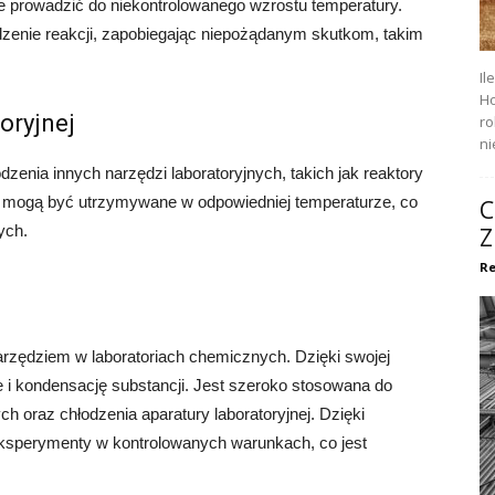
e prowadzić do niekontrolowanego wzrostu temperatury.
dzenie reakcji, zapobiegając niepożądanym skutkom, takim
Il
Ho
oryjnej
ro
ni
dzenia innych narzędzi laboratoryjnych, takich jak reaktory
e mogą być utrzymywane w odpowiedniej temperaturze, co
C
ych.
Z
Re
arzędziem w laboratoriach chemicznych. Dzięki swojej
e i kondensację substancji. Jest szeroko stosowana do
ch oraz chłodzenia aparatury laboratoryjnej. Dzięki
ksperymenty w kontrolowanych warunkach, co jest