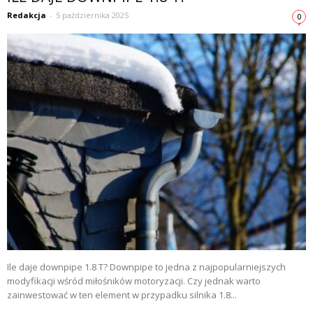
Redakcja
-
5 października 2025
0
Ile daje downpipe 1.8 T? Downpipe to jedna z najpopularniejszych
modyfikacji wśród miłośników motoryzacji. Czy jednak warto
zainwestować w ten element w przypadku silnika 1.8...