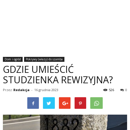
Dom i ogród
Pokrywy (włazy) do szamba
GDZIE UMIEŚCIĆ
STUDZIENKA REWIZYJNA?
Przez
Redakcja
-
16 grudnia 2023
526
0