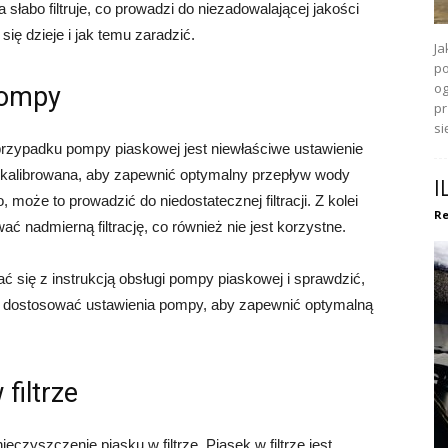
łabo filtruje, co prowadzi do niezadowalającej jakości
ię dzieje i jak temu zaradzić.
Ja
po
og
pompy
pr
się
przypadku pompy piaskowej jest niewłaściwe ustawienie
kalibrowana, aby zapewnić optymalny przepływ wody
I
o, może to prowadzić do niedostatecznej filtracji. Z kolei
Re
nadmierną filtrację, co również nie jest korzystne.
ć się z instrukcją obsługi pompy piaskowej i sprawdzić,
a dostosować ustawienia pompy, aby zapewnić optymalną
filtrze
eczyszczenie piasku w filtrze. Piasek w filtrze jest