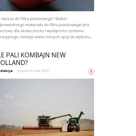
 lepsze do filtra piaskowego? Wybór
powiedniego materiału do filtra piaskowego jest
uczowy dla skuteczności i wydajności systemu
ltracyjnego. Istnieje wiele różnych opcji do wyboru,...
LE PALI KOMBAJN NEW
OLLAND?
dakcja
-
4 października 2025
0