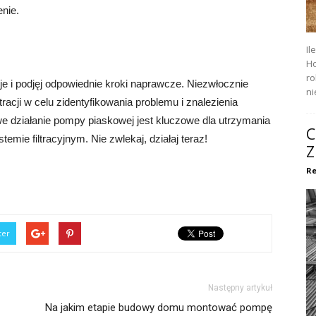
enie.
Il
Ho
ro
je i podjęj odpowiednie kroki naprawcze. Niezwłocznie
ni
ltracji w celu zidentyfikowania problemu i znalezienia
e działanie pompy piaskowej jest kluczowe dla utrzymania
C
emie filtracyjnym. Nie zwlekaj, działaj teraz!
Z
Re
ter
Następny artykuł
Na jakim etapie budowy domu montować pompę