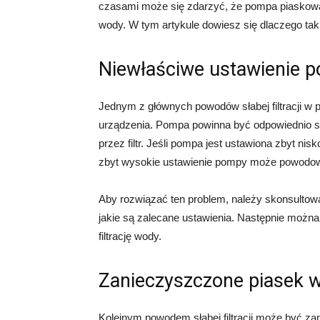
czasami może się zdarzyć, że pompa piaskowa s
wody. W tym artykule dowiesz się dlaczego tak s
Niewłaściwe ustawienie 
Jednym z głównych powodów słabej filtracji w 
urządzenia. Pompa powinna być odpowiednio s
przez filtr. Jeśli pompa jest ustawiona zbyt nisk
zbyt wysokie ustawienie pompy może powodować 
Aby rozwiązać ten problem, należy skonsultowa
jakie są zalecane ustawienia. Następnie możn
filtrację wody.
Zanieczyszczone piasek w 
Kolejnym powodem słabej filtracji może być zani