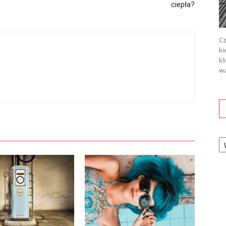
ciepła?
Cz
ki
kl
wa
Ka