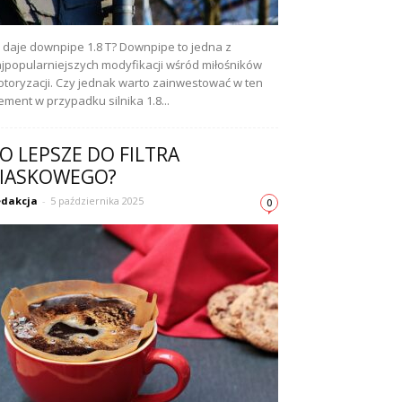
e daje downpipe 1.8 T? Downpipe to jedna z
jpopularniejszych modyfikacji wśród miłośników
toryzacji. Czy jednak warto zainwestować w ten
ement w przypadku silnika 1.8...
O LEPSZE DO FILTRA
IASKOWEGO?
dakcja
-
5 października 2025
0