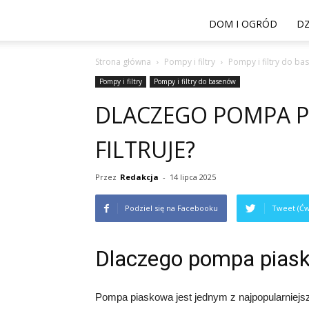
DOM I OGRÓD
DZ
Strona główna
Pompy i filtry
Pompy i filtry do b
Pompy i filtry
Pompy i filtry do basenów
DLACZEGO POMPA P
FILTRUJE?
Przez
Redakcja
-
14 lipca 2025
Podziel się na Facebooku
Tweet (Ćw
Dlaczego pompa piasko
Pompa piaskowa jest jednym z najpopularniejsz