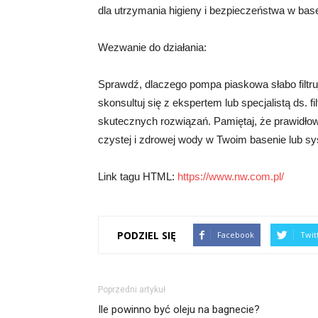
dla utrzymania higieny i bezpieczeństwa w bas
Wezwanie do działania:
Sprawdź, dlaczego pompa piaskowa słabo filtru
skonsultuj się z ekspertem lub specjalistą ds. fi
skutecznych rozwiązań. Pamiętaj, że prawidłow
czystej i zdrowej wody w Twoim basenie lub syst
Link tagu HTML:
https://www.nw.com.pl/
PODZIEL SIĘ
Facebook
Twit
Poprzedni artykuł
Ile powinno być oleju na bagnecie?