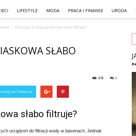
IECI
LIFESTYLE
MODA
PRACA I FINANSE
URODA
asenów
Dlaczego pompa piaskowa słabo filtruje?
IASKOWA SŁABO
J
Re
478
0
ierkaj) na Twitterze
wa słabo filtruje?
ych urządzeń do filtracji wody w basenach. Jednak