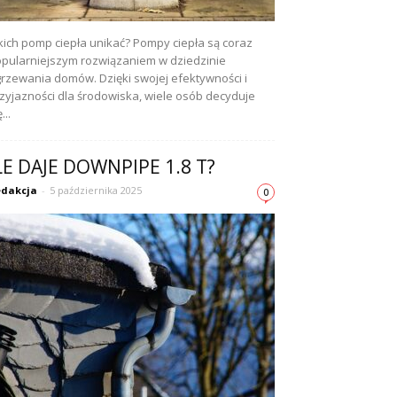
kich pomp ciepła unikać? Pompy ciepła są coraz
pularniejszym rozwiązaniem w dziedzinie
rzewania domów. Dzięki swojej efektywności i
zyjazności dla środowiska, wiele osób decyduje
...
LE DAJE DOWNPIPE 1.8 T?
dakcja
-
5 października 2025
0