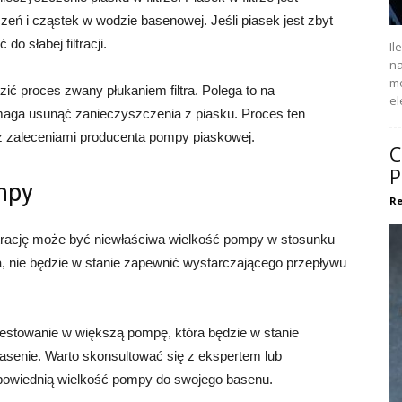
ń i cząstek w wodzie basenowej. Jeśli piasek jest zbyt
o słabej filtracji.
Il
na
mo
ić proces zwany płukaniem filtra. Polega to na
el
omaga usunąć zanieczyszczenia z piasku. Proces ten
z zaleceniami producenta pompy piaskowej.
C
P
mpy
Re
trację może być niewłaściwa wielkość pompy w stosunku
a, nie będzie w stanie zapewnić wystarczającego przepływu
stowanie w większą pompę, która będzie w stanie
asenie. Warto skonsultować się z ekspertem lub
powiednią wielkość pompy do swojego basenu.