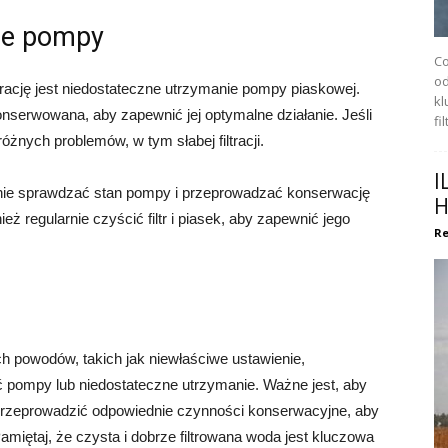
ie pompy
Co
od
rację jest niedostateczne utrzymanie pompy piaskowej.
kl
serwowana, aby zapewnić jej optymalne działanie. Jeśli
fi
żnych problemów, w tym słabej filtracji.
I
rnie sprawdzać stan pompy i przeprowadzać konserwację
H
ż regularnie czyścić filtr i piasek, aby zapewnić jego
Re
h powodów, takich jak niewłaściwe ustawienie,
ć pompy lub niedostateczne utrzymanie. Ważne jest, aby
i przeprowadzić odpowiednie czynności konserwacyjne, aby
amiętaj, że czysta i dobrze filtrowana woda jest kluczowa