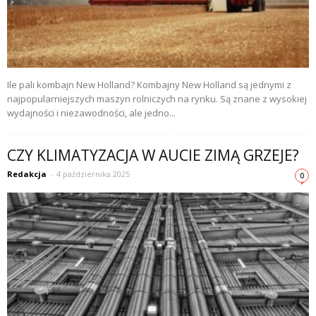
Ile pali kombajn New Holland? Kombajny New Holland są jednymi z
najpopularniejszych maszyn rolniczych na rynku. Są znane z wysokiej
wydajności i niezawodności, ale jedno...
CZY KLIMATYZACJA W AUCIE ZIMĄ GRZEJE?
Redakcja
-
4 października 2025
0