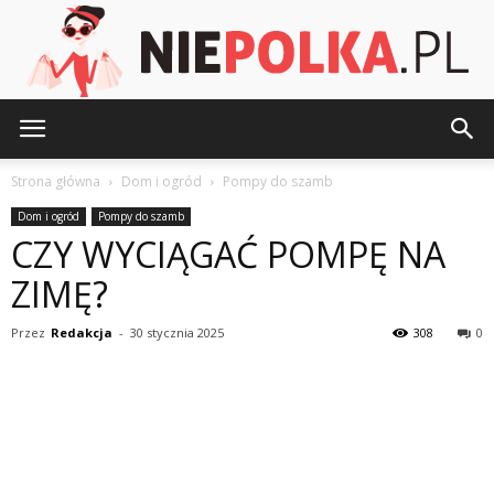
NiePolka.pl
Strona główna
Dom i ogród
Pompy do szamb
Dom i ogród
Pompy do szamb
CZY WYCIĄGAĆ POMPĘ NA
ZIMĘ?
Przez
Redakcja
-
30 stycznia 2025
308
0