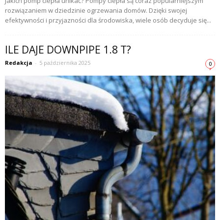
Jakich pomp ciepła unikać? Pompy ciepła są coraz popularniejszym
rozwiązaniem w dziedzinie ogrzewania domów. Dzięki swojej
efektywności i przyjazności dla środowiska, wiele osób decyduje się...
ILE DAJE DOWNPIPE 1.8 T?
Redakcja
-
5 października 2025
0