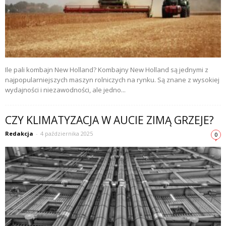
Ile pali kombajn New Holland? Kombajny New Holland są jednymi z
najpopularniejszych maszyn rolniczych na rynku. Są znane z wysokiej
wydajności i niezawodności, ale jedno...
CZY KLIMATYZACJA W AUCIE ZIMĄ GRZEJE?
Redakcja
-
4 października 2025
0