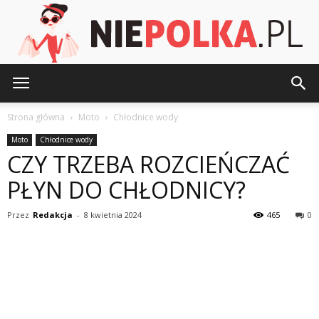
NiePolka.pl
Strona główna
Moto
Chłodnice wody
Moto
Chłodnice wody
CZY TRZEBA ROZCIEŃCZAĆ
PŁYN DO CHŁODNICY?
Przez
Redakcja
-
8 kwietnia 2024
465
0