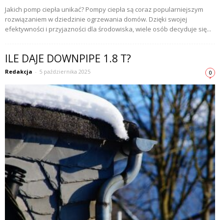
Jakich pomp ciepła unikać? Pompy ciepła są coraz popularniejszym
rozwiązaniem w dziedzinie ogrzewania domów. Dzięki swojej
efektywności i przyjazności dla środowiska, wiele osób decyduje się...
ILE DAJE DOWNPIPE 1.8 T?
Redakcja
-
5 października 2025
0